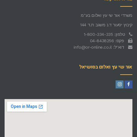
משרדי אור שי עץ ואלום בע"מ
קיבוץ יסעור ד.נ משגב ת.ד 144
טלפון: 1-800-334-335
פקס: 04-8438256
דוא"ל: info@or-online.co.il
אור שי עץ ואלום בסושיאל
Instagram
Facebook