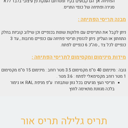
הפתיחה אך הם קבועים בקיר ומטרתם הענקת פן עיצובי בלבד ללא
סגירה ופתיחה של כנפי התריס.
מבנה תריסי הפתיחה :
ניתן לקבל את התריסים עם חלוקות שונות בכנפיים וכן שילוב קוביות בחלק
התחתון או העליון. ניתן להזמין תריסי פתיחה עם כנפיים מרובות , עד 3
כנפיים לכל צד , סה"כ 6 כנפיים לפתח.
מידות מינימום ומקסימום לתריסי הפתיחה :
גובה : מינימום 40 ס"מ מקסימום 3.5 מטר רוחב : מינימום 15 ס"מ מקסימום
1 מטר רוחב מקסימאלי לפתח : 3.6 מטר .
תריסי העץ מגיעים בכל גוון שתבחרו ע"פ מניפת RAL או גימור
בלכה מגוונת מתאימה לחוץ
תריס גלילה תריס אור