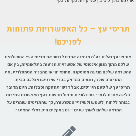
או לנוע בתוך כיס בין שני קירות כנף על כנף.
תריסי עץ – כל האפשרויות פתוחות
לפניכם!
אור שי עץ ואלום בע"מ מזמינה אתכם לבחור את תריסי העץ המושלמים
שלכם מתוך מגוון אינסופי של אפשרויות ונגיעות בינלאומיות, בין אם
ההשראה שלכם מגיעה מטוסקנה, מחופי יוון או מהבניה הטמפלרית, את
התריסים שלנו, נתאים במדויק בכדי שירגישו אצלכם בבית.
תריסי עץ של פעם היו יפים, אבל דרשו תחזוקה וסבלנות. היום מדובר
בליגה אחרת לגמרי. טכנולוגיות טיפול חדשות בעץ מאפשרות עמידות
גבוהה ללחות, לשמש ולשינויי טמפרטורה, כך שהתריסים שומרים על
המראה שלהם לאורך שנים – גם באקלים הישראלי המאתגר.