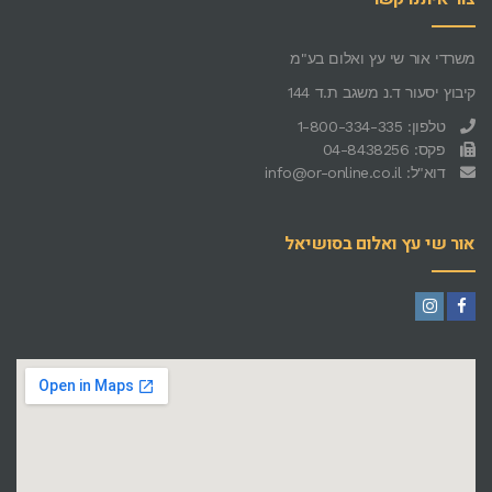
משרדי אור שי עץ ואלום בע"מ
קיבוץ יסעור ד.נ משגב ת.ד 144
טלפון: 1-800-334-335
פקס: 04-8438256
דוא"ל: info@or-online.co.il
אור שי עץ ואלום בסושיאל
Instagram
Facebook