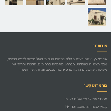
אודותינו
אור שי עץ ואלום בע"מ פועלת בתחום הנגרות והאלומיניום לבניה פרטית,
מבני תעשייה ומוסדות. חברתנו מתמחה בתחומים: חלונות ותריסי עץ,
מערכות אלומיניום מתקדמות, שימור מבנים, ונגרות לפי הזמנה.
צור איתנו קשר
משרדי אור שי עץ ואלום בע"מ
קיבוץ יסעור ד.נ משגב ת.ד 144