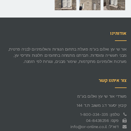
אודותינו
אור שי עץ ואלום בע"מ פועלת בתחום הנגרות והאלומיניום לבניה פרטית,
מבני תעשייה ומוסדות. חברתנו מתמחה בתחומים: חלונות ותריסי עץ,
מערכות אלומיניום מתקדמות, שימור מבנים, ונגרות לפי הזמנה.
צור איתנו קשר
משרדי אור שי עץ ואלום בע"מ
קיבוץ יסעור ד.נ משגב ת.ד 144
טלפון: 1-800-334-335
פקס: 04-8438256
דוא"ל: info@or-online.co.il