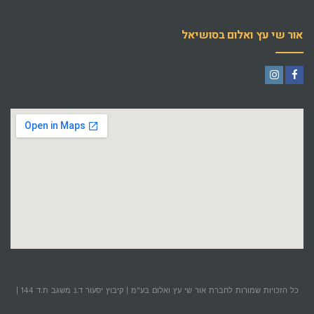
אור שי עץ ואלום בסושיאל
Instagram
Facebook
כל הזכויות שמורות לחברת אור שי עץ ואלום בע"מ | קיבוץ יסעור ד.נ משגב ת.ד 144 |