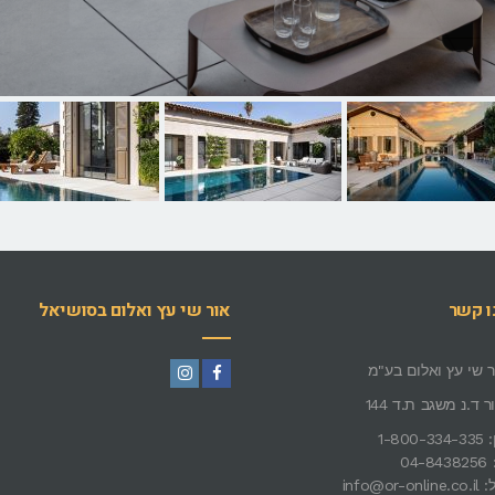
ו קשר
אור שי עץ ואלום בסושיאל
 שי עץ ואלום בע"מ
Instagram
Facebook
ר ד.נ משגב ת.ד 144
1-8
04
info@or