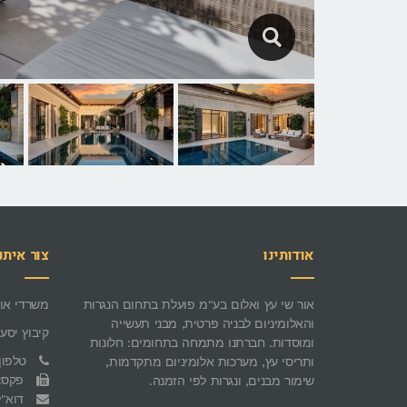
אודותינו
צור איתנ
אור שי עץ ואלום בע"מ פועלת בתחום הנגרות
משרדי אור
והאלומיניום לבניה פרטית, מבני תעשייה
קיבוץ יסעו
ומוסדות. חברתנו מתמחה בתחומים: חלונות
טלפון: 00-334-335
ותריסי עץ, מערכות אלומיניום מתקדמות,
פקס: -8438256
שימור מבנים, ונגרות לפי הזמנה.
דוא"ל: -online.co.il