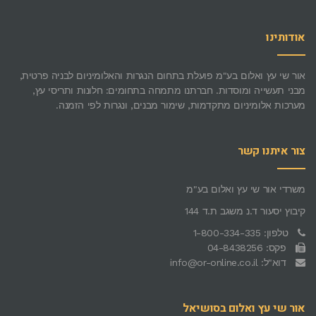
אודותינו
אור שי עץ ואלום בע"מ פועלת בתחום הנגרות והאלומיניום לבניה פרטית,
מבני תעשייה ומוסדות. חברתנו מתמחה בתחומים: חלונות ותריסי עץ,
מערכות אלומיניום מתקדמות, שימור מבנים, ונגרות לפי הזמנה.
צור איתנו קשר
משרדי אור שי עץ ואלום בע"מ
קיבוץ יסעור ד.נ משגב ת.ד 144
טלפון: 1-800-334-335
פקס: 04-8438256
דוא"ל: info@or-online.co.il
אור שי עץ ואלום בסושיאל