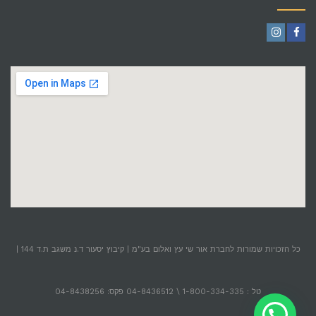
Instagram
Facebook
כל הזכויות שמורות לחברת אור שי עץ ואלום בע"מ | קיבוץ יסעור ד.נ משגב ת.ד 144 |
טל : 1-800-334-335 \ 04-8436512 פקס: 04-8438256
צריכים עזרה? בואו נדבר!